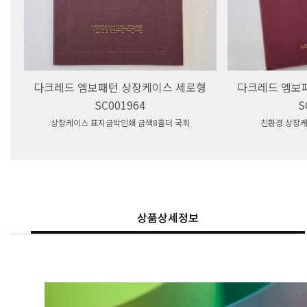
다크레드 엠보패턴 상장케이스 세로형
다크레드 엠보
SC001964
S
상장케이스 표지금박인쇄 금색8홀더 국회
친환경 상장케
상품상세정보