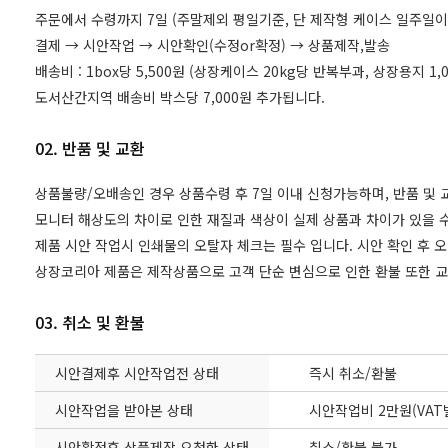
주문에서 수령까지 7일 (주말제외 평일기준, 단 제작형 케이스 일주일이
결제 → 시안작업 → 시안확인(수정or확정) → 상품제작,발송
배송비 : 1box당 5,500원 (상장케이스 20kg당 반복부과, 상장용지 
도서산간지역 배송비 박스당 7,000원 추가됩니다.
02. 반품 및 교환
상품불량/오배송인 경우 상품수령 후 7일 이내 신청가능하며, 반품 및
모니터 해상도의 차이로 인한 재질과 색상이 실제 상품과 차이가 있을 수
제품 시안 작업시 인쇄물의 오탈자 체크는 필수 입니다. 시안 확인 후 
상장코리아 제품은 제작상품으로 고객 단순 변심으로 인한 환불 또한 
03. 취소 및 환불
시안결제후 시안작업전 상태
즉시 취소/환불
시안작업을 받아본 상태
시안작업비 2만원(VAT
시안확정후 상품제작 요청한 상태
취소/환불 불가