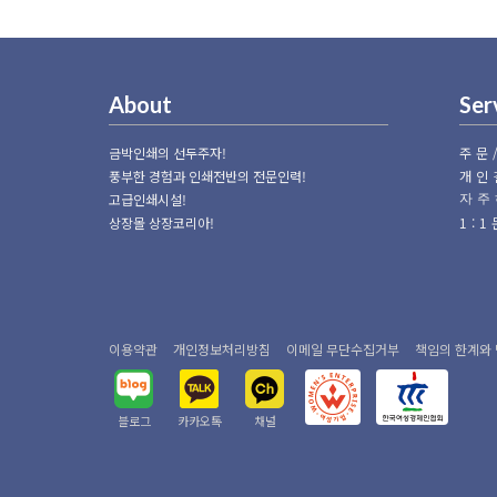
About
Ser
금박인쇄의 선두주자!
주문
풍부한 경험과 인쇄전반의 전문인력!
개인
고급인쇄시설!
자주
상장몰 상장코리아!
1:
이용약관
개인정보처리방침
이메일 무단수집거부
책임의 한계와
블로그
카카오톡
채널