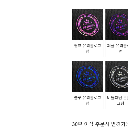
핑크 유리홀로그
퍼플 유리홀
램
램
블루 유리홀로그
비늘패턴 은
램
그램
30부 이상 주문시 변경가