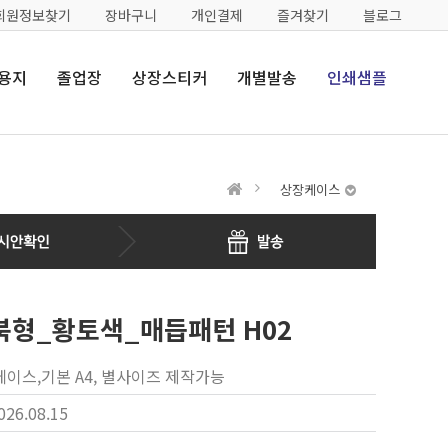
회원정보찾기
장바구니
개인결제
즐겨찾기
블로그
용지
졸업장
상장스티커
개별발송
인쇄샘플
상장케이스
형_황토색_매듭패턴 H02
이스,기본 A4, 별사이즈 제작가능
026.08.15