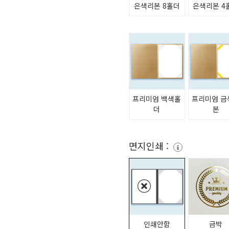
은색리본 8홀더
은색리본 4
프리미엄 백색홀
프리미엄 금
더
본
면지인쇄 :
인쇄안함
금박