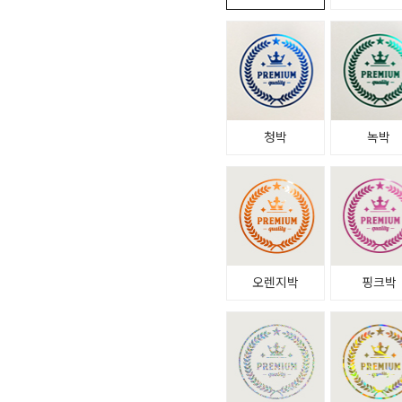
청박
녹박
오렌지박
핑크박