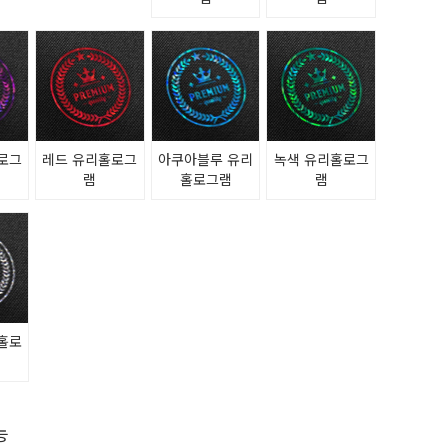
로그
레드 유리홀로그
아쿠아블루 유리
녹색 유리홀로그
램
홀로그램
램
홀로
능