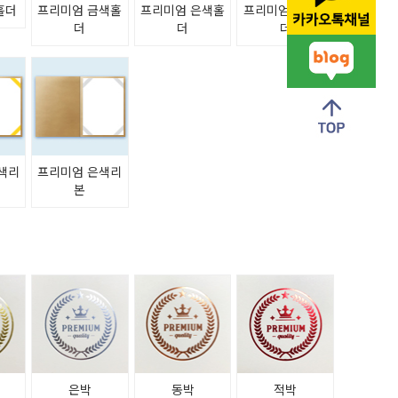
홀더
프리미엄 금색홀
프리미엄 은색홀
프리미엄 청색홀
더
더
더
색리
프리미엄 은색리
본
은박
동박
적박