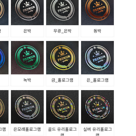
박
은박
무광_은박
동박
녹박
금_홀로그램
은_홀로그램
그램
은모래홀로그램
골드 유리홀로그
실버 유리홀로그
램
램