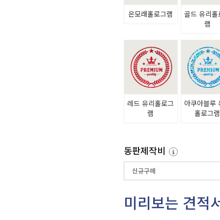
은모래홀로그램
골드 유리홀
램
레드 유리홀로그
아쿠아블루 
램
홀로그
동판제작비
미리보는 견적