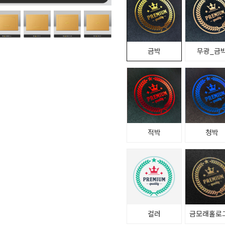
금박
무광_금
적박
청박
컬러
금모래홀로