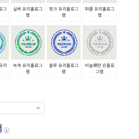
로그
실버 유리홀로그
핑크 유리홀로그
퍼플 유리홀로그
램
램
램
유리
녹색 유리홀로그
블루 유리홀로그
비늘패턴 은홀로
램
램
램
그램
서