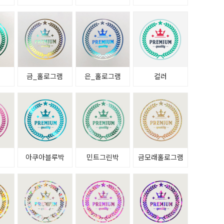
금_홀로그램
은_홀로그램
컬러
아쿠아블루박
민트그린박
금모래홀로그램