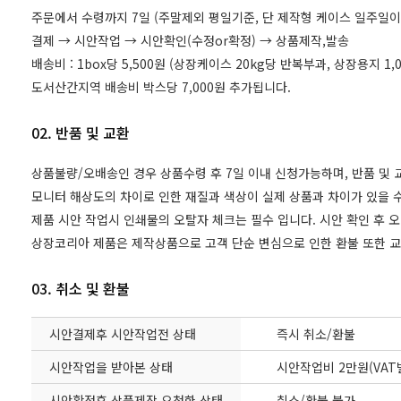
주문에서 수령까지 7일 (주말제외 평일기준, 단 제작형 케이스 일주일이
결제 → 시안작업 → 시안확인(수정or확정) → 상품제작,발송
배송비 : 1box당 5,500원 (상장케이스 20kg당 반복부과, 상장용지 
도서산간지역 배송비 박스당 7,000원 추가됩니다.
02. 반품 및 교환
상품불량/오배송인 경우 상품수령 후 7일 이내 신청가능하며, 반품 및
모니터 해상도의 차이로 인한 재질과 색상이 실제 상품과 차이가 있을 수
제품 시안 작업시 인쇄물의 오탈자 체크는 필수 입니다. 시안 확인 후 
상장코리아 제품은 제작상품으로 고객 단순 변심으로 인한 환불 또한 
03. 취소 및 환불
시안결제후 시안작업전 상태
즉시 취소/환불
시안작업을 받아본 상태
시안작업비 2만원(VAT
시안확정후 상품제작 요청한 상태
취소/환불 불가