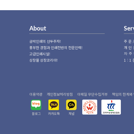
About
Ser
금박인쇄의 선두주자!
주문
풍부한 경험과 인쇄전반의 전문인력!
개인
고급인쇄시설!
자주
상장몰 상장코리아!
1:
이용약관
개인정보처리방침
이메일 무단수집거부
책임의 한계와
블로그
카카오톡
채널