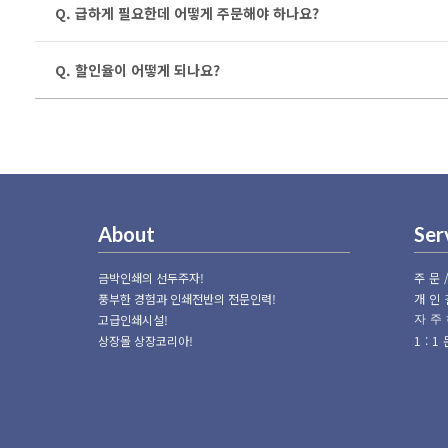
Q. 급하게 필요한데 어떻게 주문해야 하나요?
Q. 할인율이 어떻게 되나요?
About
Ser
금박인쇄의 선두주자!
주문
풍부한 경험과 인쇄전반의 전문인력!
개인
고급인쇄시설!
자주
상장몰 상장코리아!
1: