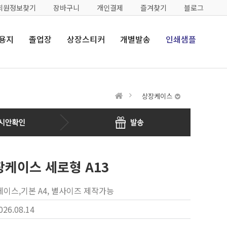
회원정보찾기
장바구니
개인결제
즐겨찾기
블로그
용지
졸업장
상장스티커
개별발송
인쇄샘플
상장케이스
케이스 세로형 A13
이스,기본 A4, 별사이즈 제작가능
026.08.14