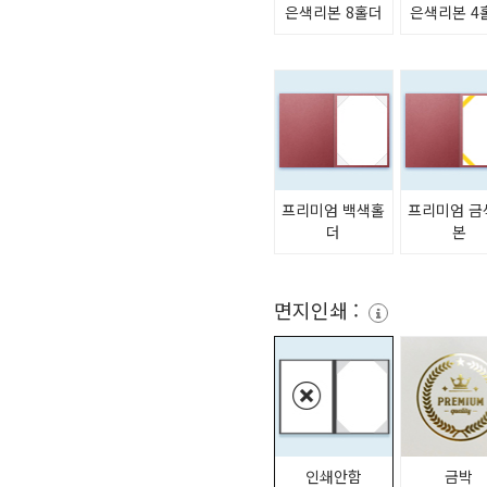
은색리본 8홀더
은색리본 4
프리미엄 백색홀
프리미엄 금
더
본
면지인쇄 :
인쇄안함
금박