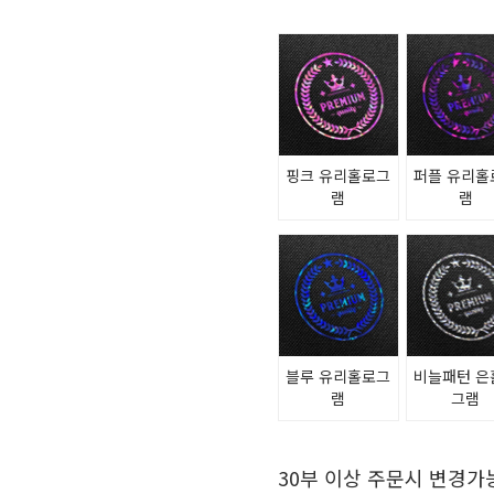
핑크 유리홀로그
퍼플 유리홀
램
램
블루 유리홀로그
비늘패턴 은
램
그램
30부 이상 주문시 변경가