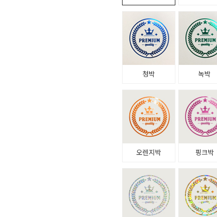
청박
녹박
오렌지박
핑크박