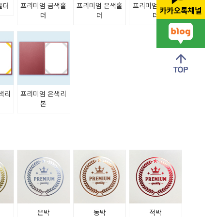
홀더
프리미엄 금색홀
프리미엄 은색홀
프리미엄 청색홀
더
더
더
색리
프리미엄 은색리
본
은박
동박
적박