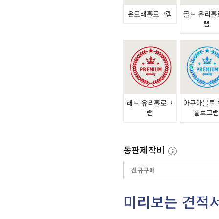
은모래홀로그램
골드 유리홀
램
레드 유리홀로그
아쿠아블루 
램
홀로그
동판제작비
미리보는 견적