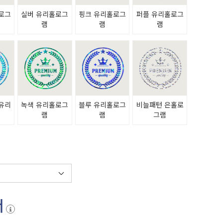
로그
실버 유리홀로그
핑크 유리홀로그
퍼플 유리홀로그
램
램
램
유리
녹색 유리홀로그
블루 유리홀로그
비늘패턴 은홀로
램
램
램
그램
서