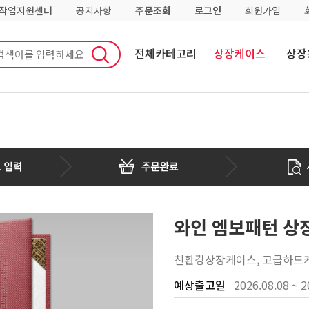
·작업지원센터
공지사항
주문조회
로그인
회원가입
전체카테고리
상장케이스
상장
와인 엠보패턴 상장
친환경상장케이스, 고급하드케
예상출고일
2026.08.08 ~ 2