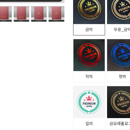
금박
무광_금
적박
청박
컬러
금모래홀로