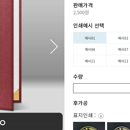
판매가격
2,500원
인쇄예시 선택
예시01
예시02
예시06
예시07
예시11
예시12
수량
후가공
표지인쇄 :