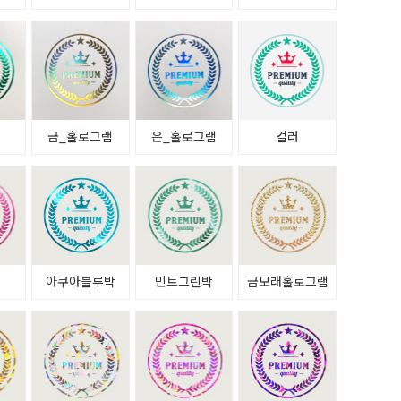
금_홀로그램
은_홀로그램
컬러
아쿠아블루박
민트그린박
금모래홀로그램