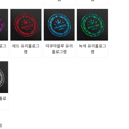
로그
레드 유리홀로그
아쿠아블루 유리
녹색 유리홀로그
램
홀로그램
램
홀로
능