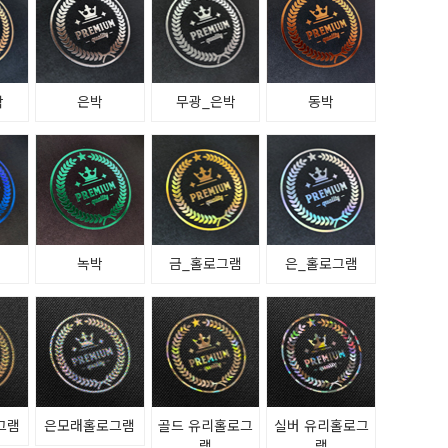
박
은박
무광_은박
동박
녹박
금_홀로그램
은_홀로그램
그램
은모래홀로그램
골드 유리홀로그
실버 유리홀로그
램
램