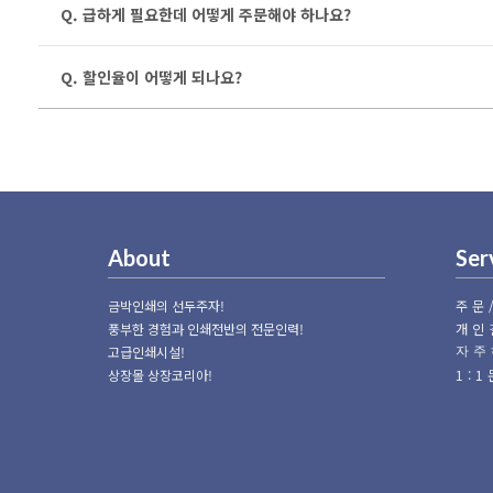
Q. 급하게 필요한데 어떻게 주문해야 하나요?
Q. 할인율이 어떻게 되나요?
About
Ser
금박인쇄의 선두주자!
주문
풍부한 경험과 인쇄전반의 전문인력!
개인
고급인쇄시설!
자주
상장몰 상장코리아!
1: