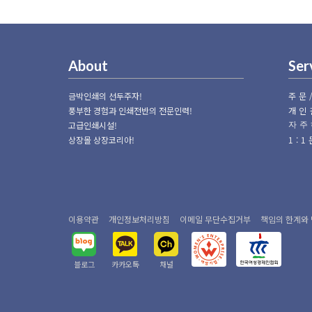
About
Ser
금박인쇄의 선두주자!
주문
풍부한 경험과 인쇄전반의 전문인력!
개인
고급인쇄시설!
자주
상장몰 상장코리아!
1:
이용약관
개인정보처리방침
이메일 무단수집거부
책임의 한계와
블로그
카카오톡
채널