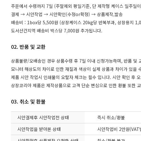
주문에서 수령까지 7일 (주말제외 평일기준, 단 제작형 케이스 일주일이
결제 → 시안작업 → 시안확인(수정or확정) → 상품제작,발송
배송비 : 1box당 5,500원 (상장케이스 20kg당 반복부과, 상장용지 
도서산간지역 배송비 박스당 7,000원 추가됩니다.
02. 반품 및 교환
상품불량/오배송인 경우 상품수령 후 7일 이내 신청가능하며, 반품 및
모니터 해상도의 차이로 인한 재질과 색상이 실제 상품과 차이가 있을 수
제품 시안 작업시 인쇄물의 오탈자 체크는 필수 입니다. 시안 확인 후 
상장코리아 제품은 제작상품으로 고객 단순 변심으로 인한 환불 또한 
03. 취소 및 환불
시안결제후 시안작업전 상태
즉시 취소/환불
시안작업을 받아본 상태
시안작업비 2만원(VAT
시안확정후 상품제작 요청한 상태
취소/환불 불가