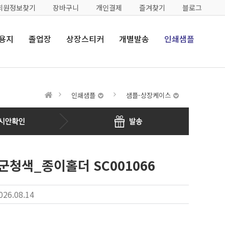
회원정보찾기
장바구니
개인결제
즐겨찾기
블로그
용지
졸업장
상장스티커
개별발송
인쇄샘플
인쇄샘플
샘플-상장케이스
청색_종이홀더 SC001066
026.08.14