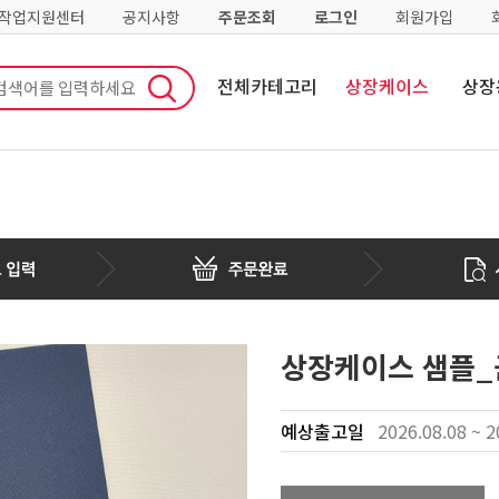
·작업지원센터
공지사항
주문조회
로그인
회원가입
전체카테고리
상장케이스
상장
상장케이스 샘플_군
예상출고일
2026.08.08 ~ 2