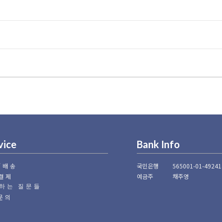
vice
Bank Info
/배송
국민은행
565001-01-49241
결제
예금주
채주영
하는 질문들
1문의