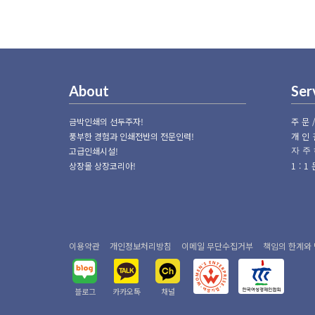
About
Ser
금박인쇄의 선두주자!
주문
풍부한 경험과 인쇄전반의 전문인력!
개인
고급인쇄시설!
자주
상장몰 상장코리아!
1:
이용약관
개인정보처리방침
이메일 무단수집거부
책임의 한계와
블로그
카카오톡
채널