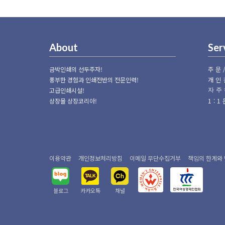
About
Ser
금박인쇄의 선두주자!
주문
풍부한 경험과 인쇄전반의 전문인력!
개인
고급인쇄시설!
자주
상장몰 상장코리아!
1:
이용약관
개인정보처리방침
이메일 무단수집거부
책임의 한계와
블로그
카카오톡
채널