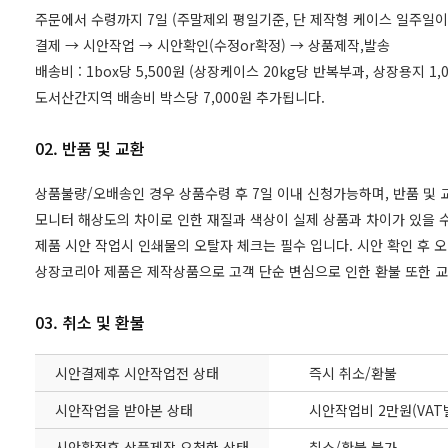
주문에서 수령까지 7일 (주말제외 평일기준, 단 제작형 케이스 일주일이
결제 → 시안작업 → 시안확인(수정or확정) → 상품제작,발송
배송비 : 1box당 5,500원 (상장케이스 20kg당 반복부과, 상장용지 
도서산간지역 배송비 박스당 7,000원 추가됩니다.
02. 반품 및 교환
상품불량/오배송인 경우 상품수령 후 7일 이내 신청가능하며, 반품 및
모니터 해상도의 차이로 인한 재질과 색상이 실제 상품과 차이가 있을 수
제품 시안 작업시 인쇄물의 오탈자 체크는 필수 입니다. 시안 확인 후 
상장코리아 제품은 제작상품으로 고객 단순 변심으로 인한 환불 또한 
03. 취소 및 환불
시안결제후 시안작업전 상태
즉시 취소/환불
시안작업을 받아본 상태
시안작업비 2만원(VAT
시안확정후 상품제작 요청한 상태
취소/환불 불가