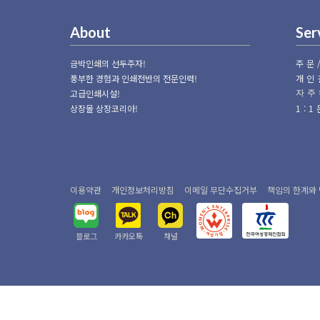
About
Ser
금박인쇄의 선두주자!
주문
풍부한 경험과 인쇄전반의 전문인력!
개인
고급인쇄시설!
자주
상장몰 상장코리아!
1:
이용약관
개인정보처리방침
이메일 무단수집거부
책임의 한계와
블로그
카카오톡
채널