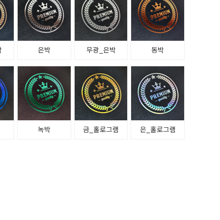
박
은박
무광_은박
동박
녹박
금_홀로그램
은_홀로그램