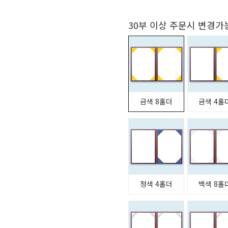
30부 이상 주문시 변경가
금색 8홀더
금색 4홀
청색 4홀더
백색 8홀