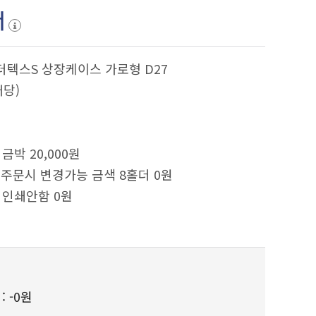
서
더텍스S 상장케이스 가로형 D27
개당)
금박 20,000원
 주문시 변경가능 금색 8홀더 0원
 인쇄안함 0원
 :
-0원