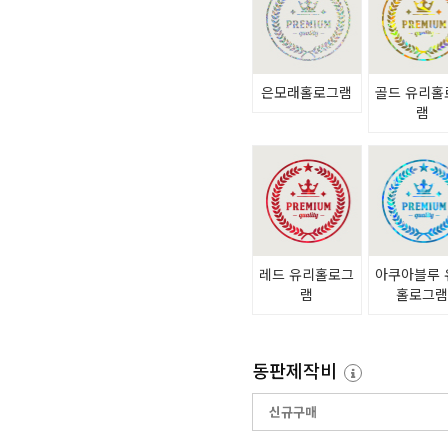
은모래홀로그램
골드 유리홀
램
레드 유리홀로그
아쿠아블루 
램
홀로그
동판제작비