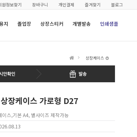
회원정보찾기
장바구니
개인결제
즐겨찾기
블로그
용지
졸업장
상장스티커
개별발송
인쇄샘플
상장케이스
 상장케이스 가로형 D27
이스,기본 A4, 별사이즈 제작가능
026.08.13