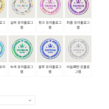
로그
실버 유리홀로그
핑크 유리홀로그
퍼플 유리홀로그
램
램
램
유리
녹색 유리홀로그
블루 유리홀로그
비늘패턴 은홀로
램
램
램
그램