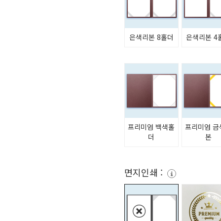
은색리본 8홀더
은색리본 4
프리미엄 백색홀
프리미엄 금
더
본
면지인쇄 :