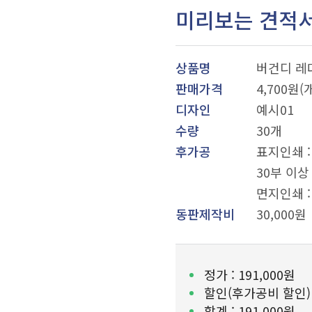
미리보는 견적
상품명
버건디 레
판매가격
4,700원(
디자인
예시01
수량
30개
후가공
표지인쇄 : 
30부 이상
면지인쇄 :
동판제작비
30,000원
정가 :
191,000원
할인(후가공비 할인)
합계 :
191,000원