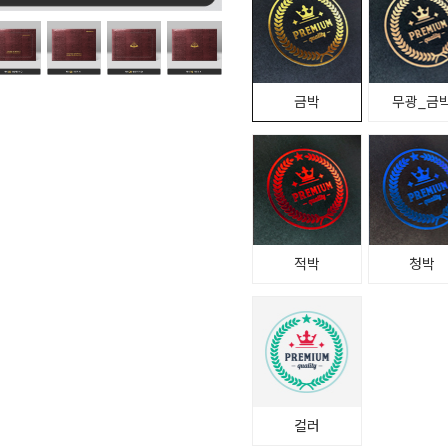
금박
무광_금
적박
청박
컬러