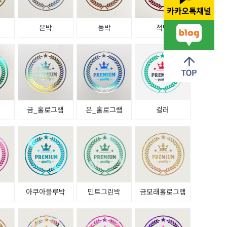
은박
동박
적박
금_홀로그램
은_홀로그램
컬러
아쿠아블루박
민트그린박
금모래홀로그램