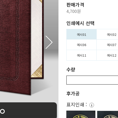
판매가격
4,700원
인쇄예시 선택
예시01
예시02
예시06
예시07
예시11
예시12
수량
후가공
표지인쇄 :