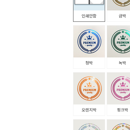
인쇄안함
금박
청박
녹박
오렌지박
핑크박