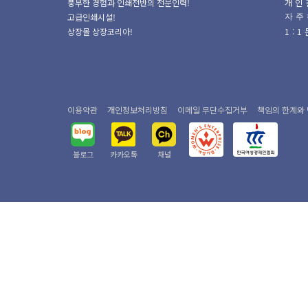
풍부한 경험과 인쇄전반의 전문인력!
개인
고급인쇄시설!
자주
상장몰 상장코리아!
1:
이용약관
개인정보처리방침
이메일 무단수집거부
책임의 한계와
블로그
카카오톡
채널