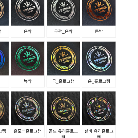
박
은박
무광_은박
동박
녹박
금_홀로그램
은_홀로그램
그램
은모래홀로그램
골드 유리홀로그
실버 유리홀로그
램
램