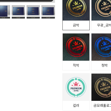
금박
무광_금
적박
청박
컬러
금모래홀로