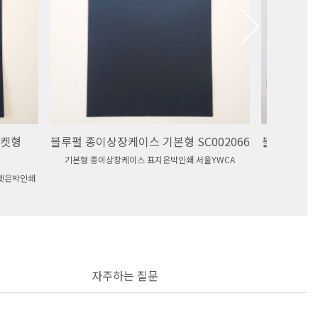
포켓형
블루펄 종이상장케이스 기본형 SC002066
블루펄 종이
기본형 종이상장케이스 표지은박인쇄 서울YWCA
기본형
켓은박인쇄
자주하는 질문