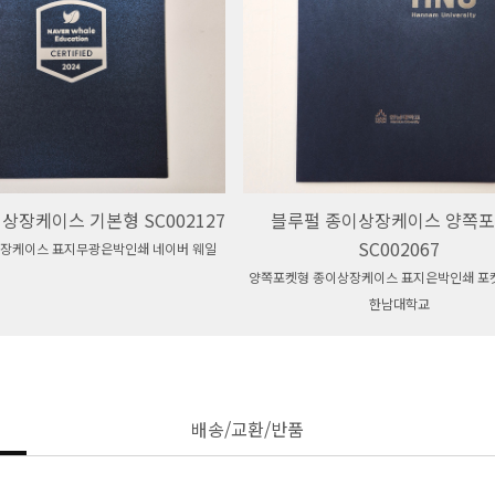
상장케이스 기본형 SC002127
블루펄 종이상장케이스 양쪽
SC002067
장케이스 표지무광은박인쇄 네이버 웨일
양쪽포켓형 종이상장케이스 표지은박인쇄 포
한남대학교
배송/교환/반품