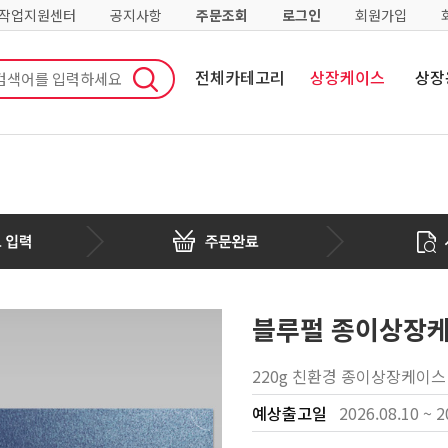
·작업지원센터
공지사항
주문조회
로그인
회원가입
전체카테고리
상장케이스
상장
블루펄 종이상장케
220g 친환경 종이상장케이스
예상출고일
2026.08.10 ~ 2