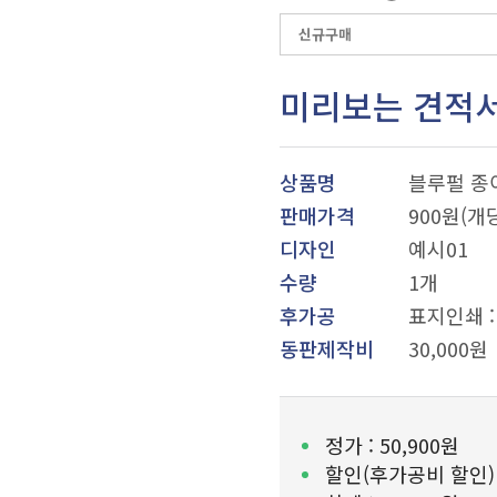
미리보는 견적
상품명
블루펄 종
판매가격
900원(개
디자인
예시01
수량
1개
후가공
표지인쇄 : 
동판제작비
30,000원
정가 :
50,900원
할인(후가공비 할인)