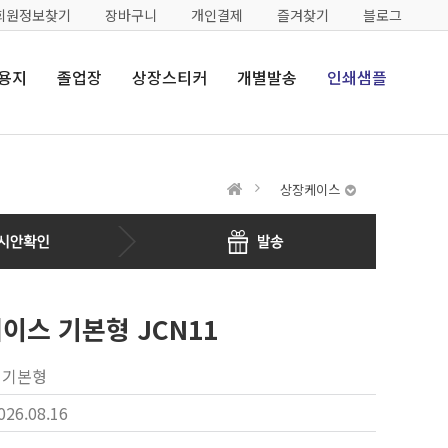
회원정보찾기
장바구니
개인결제
즐겨찾기
블로그
용지
졸업장
상장스티커
개별발송
인쇄샘플
상장케이스
이스 기본형 JCN11
 기본형
026.08.16