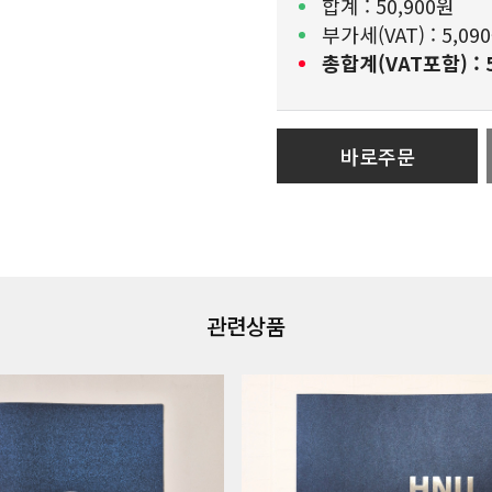
합계 :
50,900원
부가세(VAT) :
5,09
총합계(VAT포함) :
바로주문
관련상품