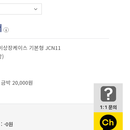
서
이상장케이스 기본형 JCN11
당)
금박 20,000원
 :
-0원