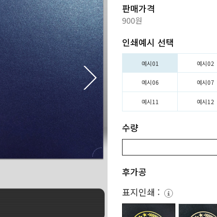
판매가격
900원
인쇄예시 선택
예시01
예시02
예시06
예시07
예시11
예시12
수량
후가공
표지인쇄 :