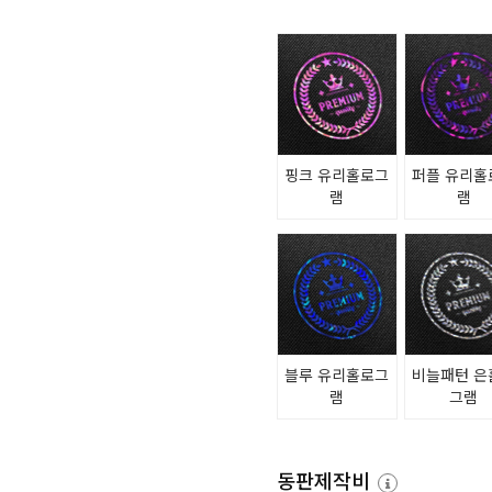
핑크 유리홀로그
퍼플 유리홀
램
램
블루 유리홀로그
비늘패턴 은
램
그램
동판제작비