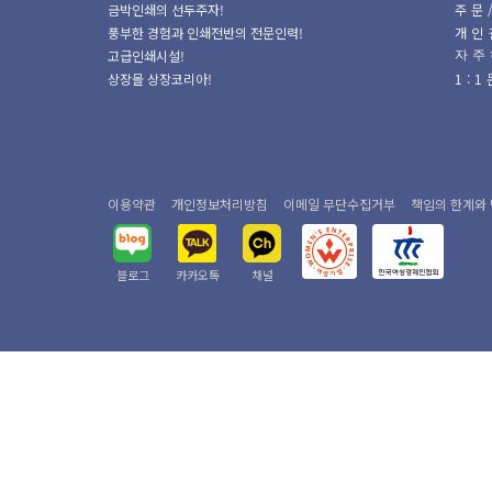
금박인쇄의 선두주자!
주문
풍부한 경험과 인쇄전반의 전문인력!
개인
고급인쇄시설!
자주
상장몰 상장코리아!
1:
이용약관
개인정보처리방침
이메일 무단수집거부
책임의 한계와
블로그
카카오톡
채널