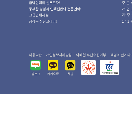
금박인쇄의 선두주자!
주문
풍부한 경험과 인쇄전반의 전문인력!
개인
고급인쇄시설!
자주
상장몰 상장코리아!
1:
이용약관
개인정보처리방침
이메일 무단수집거부
책임의 한계와
블로그
카카오톡
채널