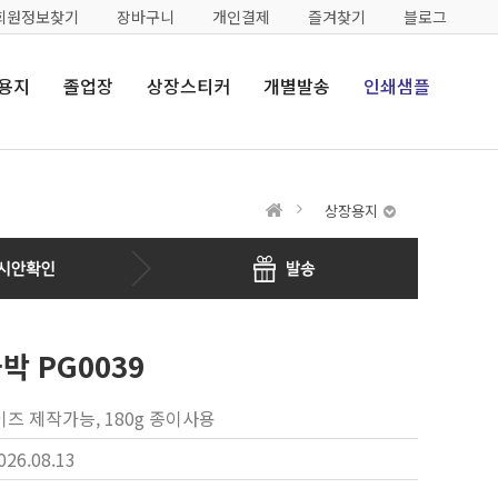
회원정보찾기
장바구니
개인결제
즐겨찾기
블로그
용지
졸업장
상장스티커
개별발송
인쇄샘플
상장용지
 PG0039
이즈 제작가능, 180g 종이사용
026.08.13