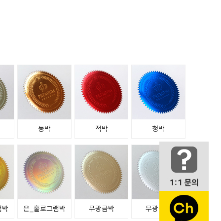
동박
적박
청박
램박
은_홀로그램박
무광금박
무광은박