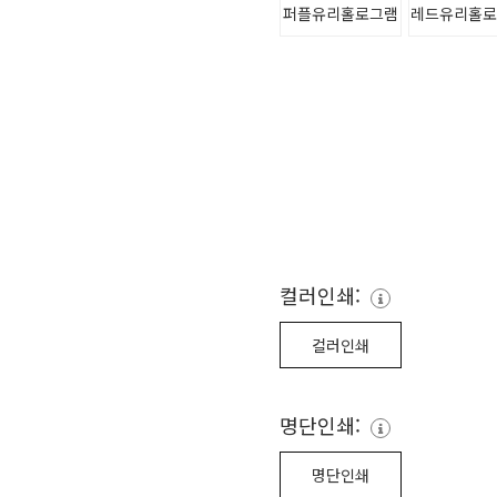
퍼플유리홀로그램
레드유리홀
컬러인쇄:
컬러인쇄
명단인쇄:
명단인쇄