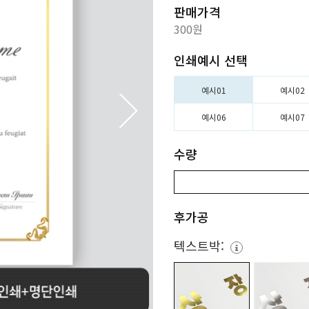
판매가격
300원
인쇄예시 선택
예시01
예시02
예시06
예시07
수량
후가공
텍스트박: