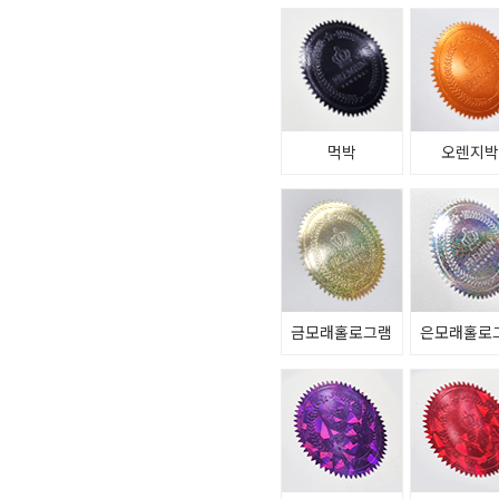
먹박
오렌지
금모래홀로그램
은모래홀로