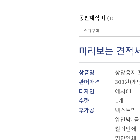
동판제작비
미리보는 견적
상품명
상장용지 
판매가격
300원(개
디자인
예시01
수량
1개
후가공
텍스트박: 
압인박: 금
컬러인쇄: 
명단인쇄: 