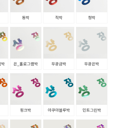
동박
적박
청박
램박
은_홀로그램박
무광금박
무광은박
박
핑크박
아쿠아블루박
민트그린박