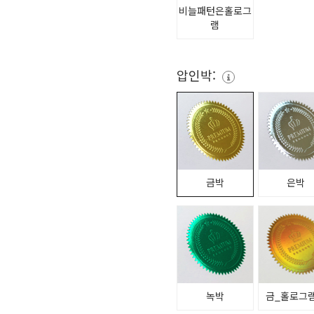
비늘패턴은홀로그
램
압인박:
금박
은박
녹박
금_홀로그