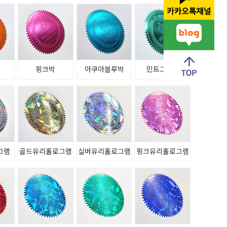
박
핑크박
아쿠아블루박
민트그린박
그램
골드유리홀로그램
실버유리홀로그램
핑크유리홀로그램