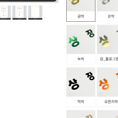
금박
은박
녹박
금_홀로그
먹박
오렌지