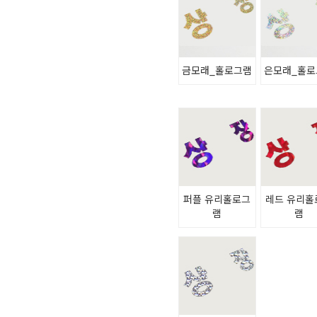
금모래_홀로그램
은모래_홀로
퍼플 유리홀로그
레드 유리홀
램
램