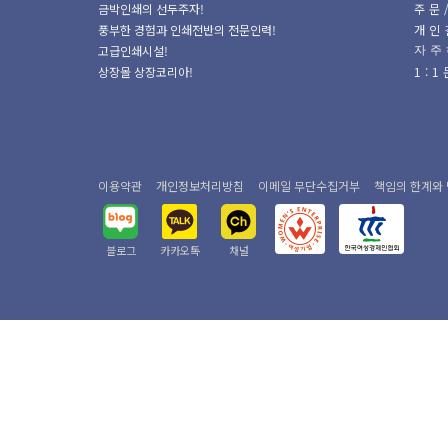
금박인쇄의 선두주자!
주문
풍부한 경험과 인쇄전반의 전문인력!
개인
고급인쇄시설!
자주
상장몰 상장코리아!
1:
이용약관
개인정보처리방침
이메일 무단수집거부
책임의 한계와
블로그
카카오톡
채널