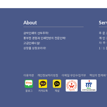
About
Ser
금박인쇄의 선두주자!
주문
풍부한 경험과 인쇄전반의 전문인력!
개인
고급인쇄시설!
자주
상장몰 상장코리아!
1:
이용약관
개인정보처리방침
이메일 무단수집거부
책임의 한계와
블로그
카카오톡
채널