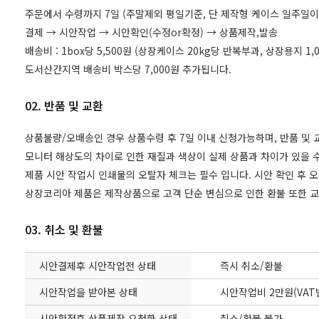
주문에서 수령까지 7일 (주말제외 평일기준, 단 제작형 케이스 일주일이
결제 → 시안작업 → 시안확인(수정or확정) → 상품제작,발송
배송비 : 1box당 5,500원 (상장케이스 20kg당 반복부과, 상장용지 
도서산간지역 배송비 박스당 7,000원 추가됩니다.
02. 반품 및 교환
상품불량/오배송인 경우 상품수령 후 7일 이내 신청가능하며, 반품 및
모니터 해상도의 차이로 인한 재질과 색상이 실제 상품과 차이가 있을 수
제품 시안 작업시 인쇄물의 오탈자 체크는 필수 입니다. 시안 확인 후 
상장코리아 제품은 제작상품으로 고객 단순 변심으로 인한 환불 또한 
03. 취소 및 환불
시안결제후 시안작업전 상태
즉시 취소/환불
시안작업을 받아본 상태
시안작업비 2만원(VAT
시안확정후 상품제작 요청한 상태
취소/환불 불가