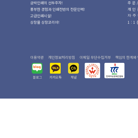
금박인쇄의 선두주자!
주문
풍부한 경험과 인쇄전반의 전문인력!
개인
고급인쇄시설!
자주
상장몰 상장코리아!
1:
이용약관
개인정보처리방침
이메일 무단수집거부
책임의 한계와
블로그
카카오톡
채널