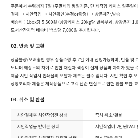
주문에서 수령까지 7일 (주말제외 평일기준, 단 제작형 케이스 일주일이
결제 → 시안작업 → 시안확인(수정or확정) → 상품제작,발송
배송비 : 1box당 5,500원 (상장케이스 20kg당 반복부과, 상장용지 
도서산간지역 배송비 박스당 7,000원 추가됩니다.
02. 반품 및 교환
상품불량/오배송인 경우 상품수령 후 7일 이내 신청가능하며, 반품 및
모니터 해상도의 차이로 인한 재질과 색상이 실제 상품과 차이가 있을 수
제품 시안 작업시 인쇄물의 오탈자 체크는 필수 입니다. 시안 확인 후 
상장코리아 제품은 제작상품으로 고객 단순 변심으로 인한 환불 또한 
03. 취소 및 환불
시안결제후 시안작업전 상태
즉시 취소/환불
시안작업을 받아본 상태
시안작업비 2만원(VAT
시안확정후 상품제작 요청한 상태
취소/환불 불가