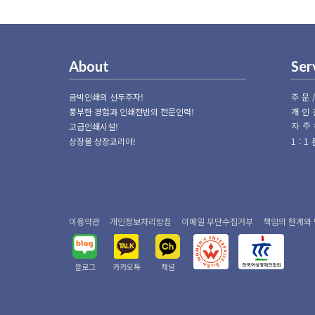
About
Ser
금박인쇄의 선두주자!
주문
풍부한 경험과 인쇄전반의 전문인력!
개인
고급인쇄시설!
자주
상장몰 상장코리아!
1:
이용약관
개인정보처리방침
이메일 무단수집거부
책임의 한계와
블로그
카카오톡
채널