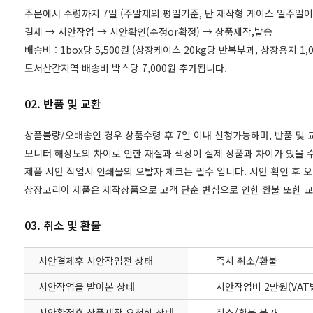
주문에서 수령까지 7일 (주말제외 평일기준, 단 제작형 케이스 일주일이
결제 → 시안작업 → 시안확인(수정or확정) → 상품제작,발송
배송비 : 1box당 5,500원 (상장케이스 20kg당 반복부과, 상장용지 
도서산간지역 배송비 박스당 7,000원 추가됩니다.
02. 반품 및 교환
상품불량/오배송인 경우 상품수령 후 7일 이내 신청가능하며, 반품 및
모니터 해상도의 차이로 인한 재질과 색상이 실제 상품과 차이가 있을 수
제품 시안 작업시 인쇄물의 오탈자 체크는 필수 입니다. 시안 확인 후 
상장코리아 제품은 제작상품으로 고객 단순 변심으로 인한 환불 또한 
03. 취소 및 환불
시안결제후 시안작업전 상태
즉시 취소/환불
시안작업을 받아본 상태
시안작업비 2만원(VAT
시안확정후 상품제작 요청한 상태
취소/환불 불가