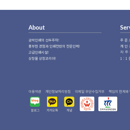
About
Ser
금박인쇄의 선두주자!
주문
풍부한 경험과 인쇄전반의 전문인력!
개인
고급인쇄시설!
자주
상장몰 상장코리아!
1:
이용약관
개인정보처리방침
이메일 무단수집거부
책임의 한계와
블로그
카카오톡
채널