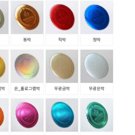
동박
적박
청박
램박
은_홀로그램박
무광금박
무광은박