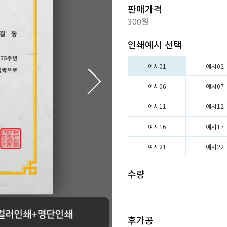
판매가격
300원
인쇄예시 선택
예시01
예시02
예시06
예시07
예시11
예시12
예시16
예시17
예시21
예시22
수량
후가공