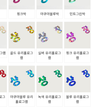
박
핑크박
아쿠아블루박
민트그린박
그램
골드 유리홀로그
실버 유리홀로그
핑크 유리홀로그
램
램
램
로그
아쿠아블루 유리
녹색 유리홀로그
블루 유리홀로그
홀로그램
램
램