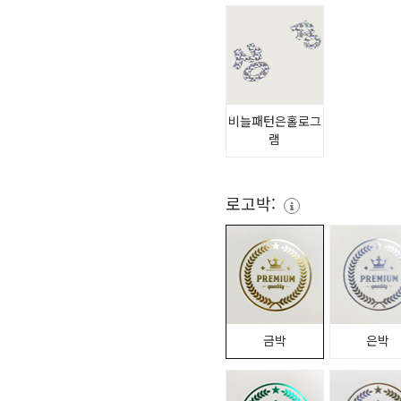
비늘패턴은홀로그
램
로고박:
금박
은박