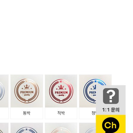
동박
적박
청박