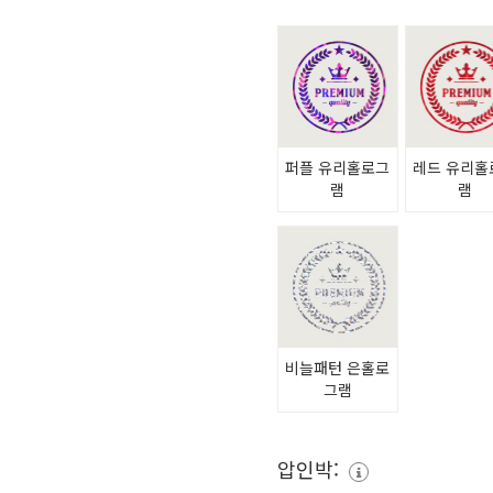
퍼플 유리홀로그
레드 유리홀
램
램
비늘패턴 은홀로
그램
압인박: