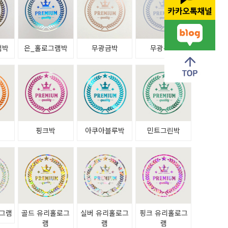
램박
은_홀로그램박
무광금박
무광은박
박
핑크박
아쿠아블루박
민트그린박
그램
골드 유리홀로그
실버 유리홀로그
핑크 유리홀로그
램
램
램