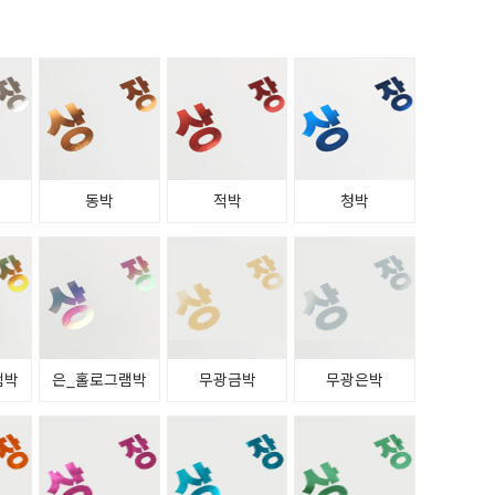
동박
적박
청박
램박
은_홀로그램박
무광금박
무광은박