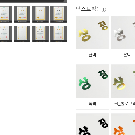
텍스트박:
금박
은박
녹박
금_홀로그