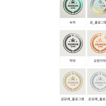
녹박
금_홀로그
먹박
오렌지
금모래_홀로그램
은모래_홀로