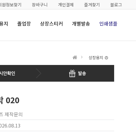
회원정보찾기
장바구니
개인결제
즐겨찾기
블로그
용지
졸업장
상장스티커
개별발송
인쇄샘플
상장용지
 020
이즈 제작문의
026.08.13