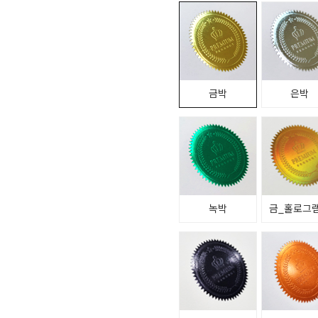
금박
은박
녹박
금_홀로그