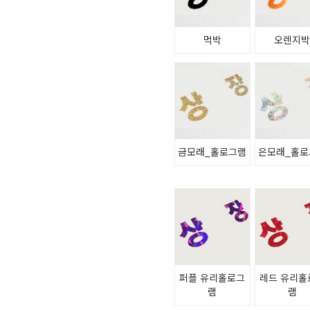
먹박
오렌지
금모래_홀로그램
은모래_홀로
퍼플 유리홀로그
레드 유리홀
램
램