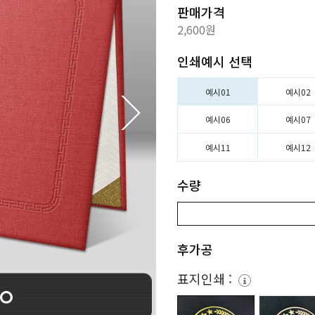
판매가격
2,600원
인쇄예시 선택
예시01
예시02
예시06
예시07
예시11
예시12
수량
후가공
표지인쇄 :