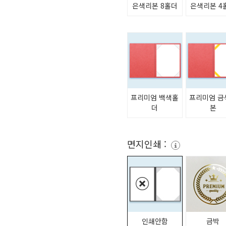
은색리본 8홀더
은색리본 4
프리미엄 백색홀
프리미엄 금
더
본
면지인쇄 :
인쇄안함
금박