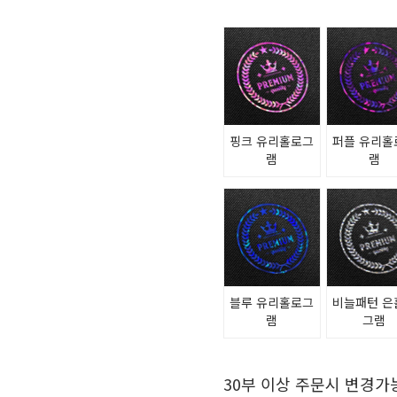
핑크 유리홀로그
퍼플 유리홀
램
램
블루 유리홀로그
비늘패턴 은
램
그램
30부 이상 주문시 변경가