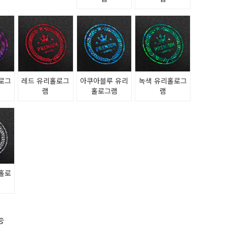
로그
레드 유리홀로그
아쿠아블루 유리
녹색 유리홀로그
램
홀로그램
램
홀로
능