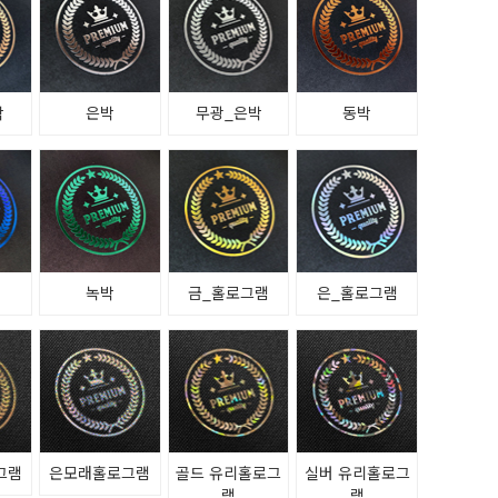
박
은박
무광_은박
동박
녹박
금_홀로그램
은_홀로그램
그램
은모래홀로그램
골드 유리홀로그
실버 유리홀로그
램
램