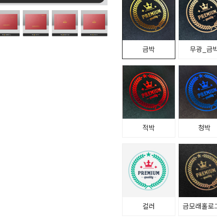
금박
무광_금
적박
청박
컬러
금모래홀로