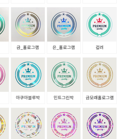
금_홀로그램
은_홀로그램
컬러
아쿠아블루박
민트그린박
금모래홀로그램