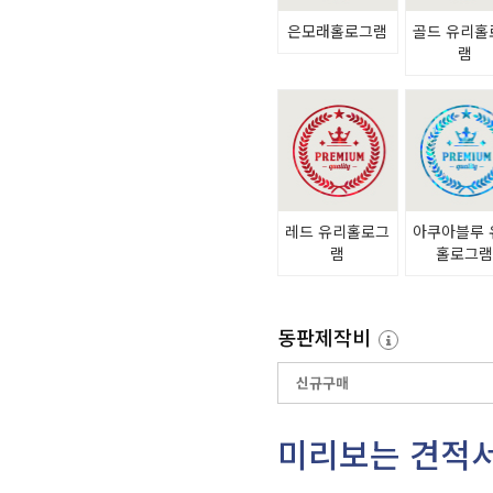
은모래홀로그램
골드 유리홀
램
레드 유리홀로그
아쿠아블루 
램
홀로그
동판제작비
미리보는 견적