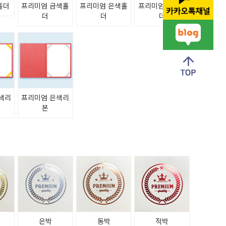
홀더
프리미엄 금색홀
프리미엄 은색홀
프리미엄 청색홀
더
더
더
색리
프리미엄 은색리
본
은박
동박
적박