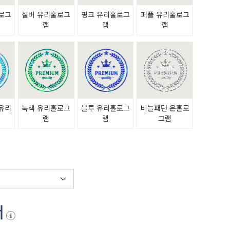
로그
실버 유리홀로그
핑크 유리홀로그
퍼플 유리홀로그
램
램
램
유리
녹색 유리홀로그
블루 유리홀로그
비늘패턴 은홀로
램
램
램
그램
서