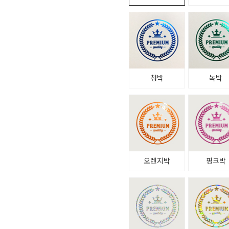
청박
녹박
오렌지박
핑크박