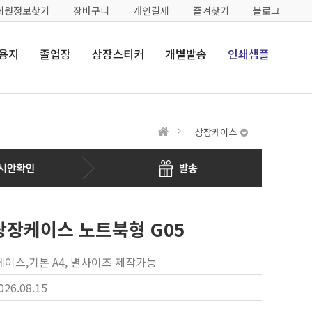
회원정보찾기
장바구니
개인결제
즐겨찾기
블로그
용지
졸업장
상장스티커
개별발송
인쇄샘플
상장케이스
상장케이스 노트북형 G05
이스,기본 A4, 별사이즈 제작가능
026.08.15