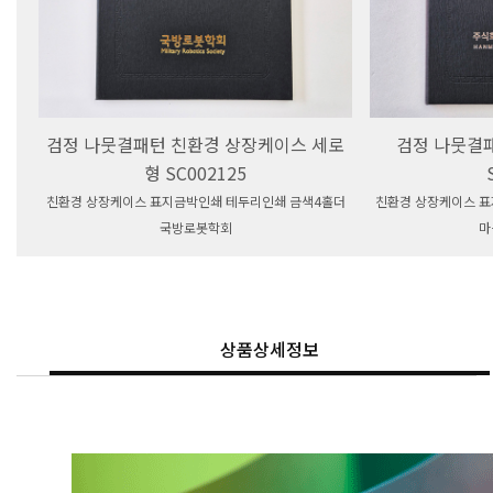
검정 나뭇결패턴 친환경 상장케이스 세로
검정 나뭇결
형 SC002125
친환경 상장케이스 표지금박인쇄 테두리인쇄 금색4홀더
친환경 상장케이스 표
국방로봇학회
마
상품상세정보