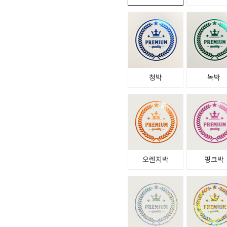
청박
녹박
오렌지박
핑크박