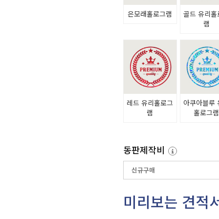
은모래홀로그램
골드 유리홀
램
레드 유리홀로그
아쿠아블루 
램
홀로그
동판제작비
미리보는 견적