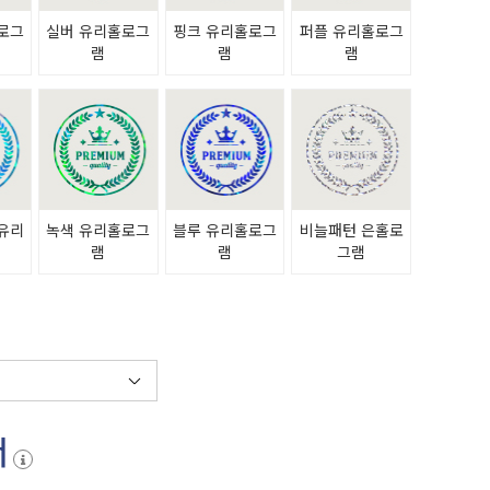
로그
실버 유리홀로그
핑크 유리홀로그
퍼플 유리홀로그
램
램
램
유리
녹색 유리홀로그
블루 유리홀로그
비늘패턴 은홀로
램
램
램
그램
서