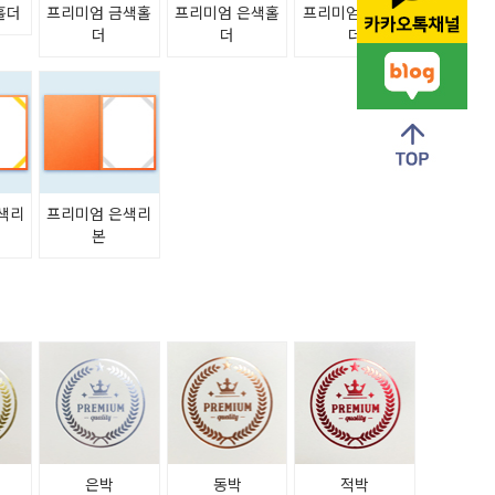
홀더
프리미엄 금색홀
프리미엄 은색홀
프리미엄 청색홀
더
더
더
색리
프리미엄 은색리
본
은박
동박
적박