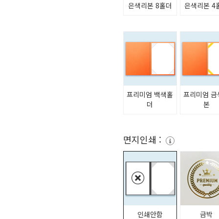
은색리본 8홀더
은색리본 4
프리미엄 백색홀
프리미엄 금
더
본
면지인쇄 :
인쇄안함
금박