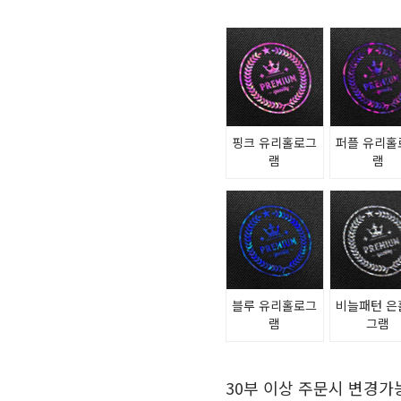
핑크 유리홀로그
퍼플 유리홀
램
램
블루 유리홀로그
비늘패턴 은
램
그램
30부 이상 주문시 변경가