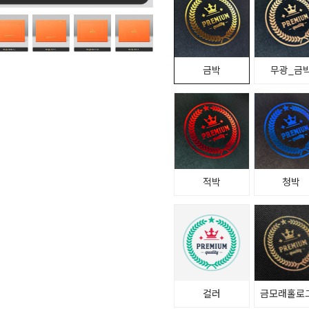
금박
무광_금
적박
청박
컬러
금모래홀로