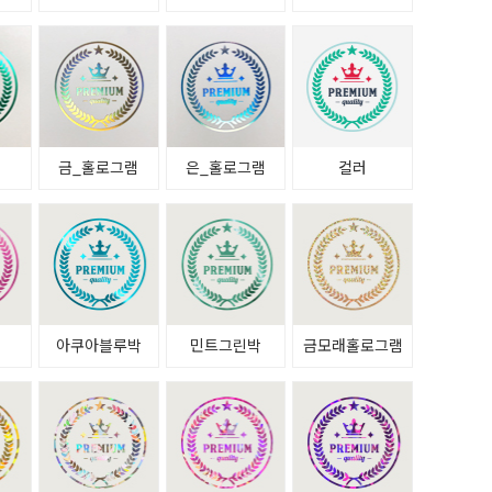
금_홀로그램
은_홀로그램
컬러
아쿠아블루박
민트그린박
금모래홀로그램