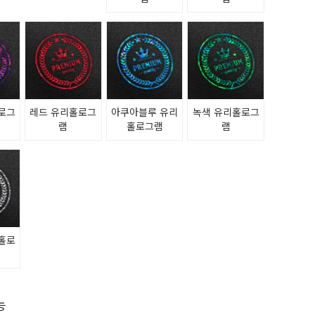
로그
레드 유리홀로그
아쿠아블루 유리
녹색 유리홀로그
램
홀로그램
램
홀로
능