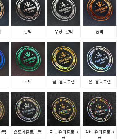
박
은박
무광_은박
동박
녹박
금_홀로그램
은_홀로그램
그램
은모래홀로그램
골드 유리홀로그
실버 유리홀로그
램
램