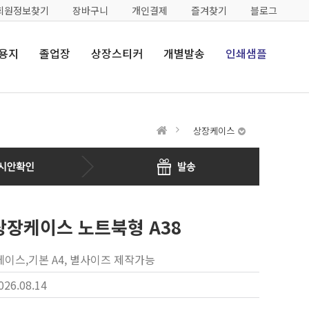
회원정보찾기
장바구니
개인결제
즐겨찾기
블로그
용지
졸업장
상장스티커
개별발송
인쇄샘플
상장케이스
상장케이스 노트북형 A38
이스,기본 A4, 별사이즈 제작가능
026.08.14