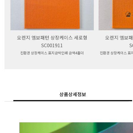
오렌지 엠보패턴 상장케이스 세로형
오렌지 엠보패
SC001911
S
친환경 상장케이스 표지금박인쇄 금색4홀더
친환경 상장케이스 표
상품상세정보