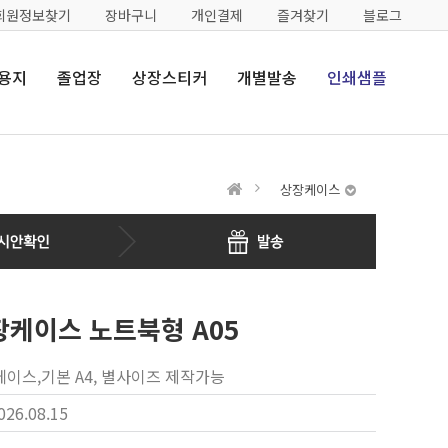
회원정보찾기
장바구니
개인결제
즐겨찾기
블로그
용지
졸업장
상장스티커
개별발송
인쇄샘플
상장케이스
장케이스 노트북형 A05
이스,기본 A4, 별사이즈 제작가능
026.08.15