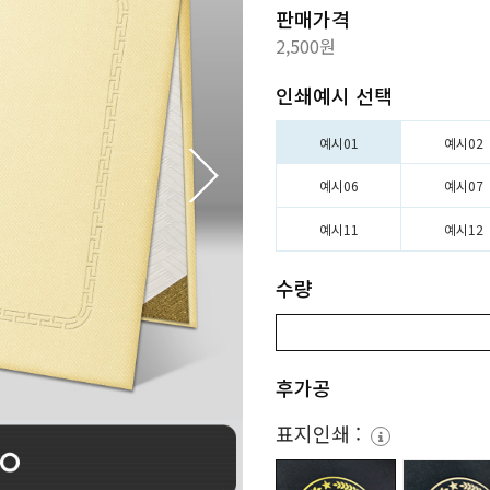
판매가격
2,500원
인쇄예시 선택
예시01
예시02
예시06
예시07
예시11
예시12
수량
후가공
표지인쇄 :