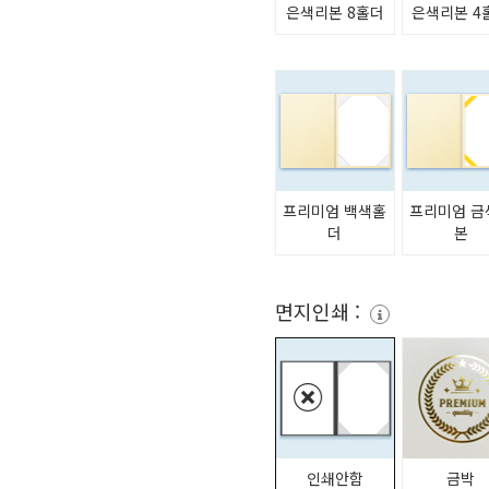
은색리본 8홀더
은색리본 4
프리미엄 백색홀
프리미엄 금
더
본
면지인쇄 :
인쇄안함
금박