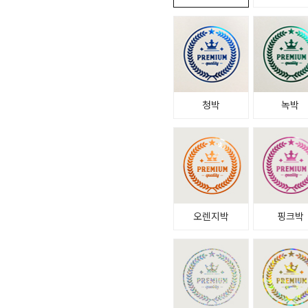
청박
녹박
오렌지박
핑크박