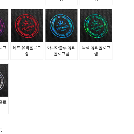
로그
레드 유리홀로그
아쿠아블루 유리
녹색 유리홀로그
램
홀로그램
램
홀로
능