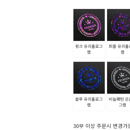
핑크 유리홀로그
퍼플 유리홀
램
램
블루 유리홀로그
비늘패턴 은
램
그램
30부 이상 주문시 변경가