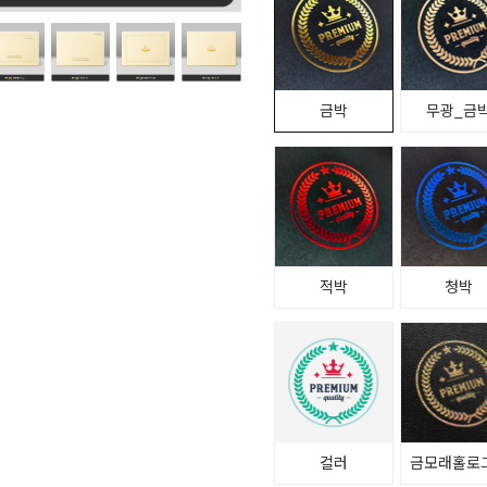
금박
무광_금
적박
청박
컬러
금모래홀로