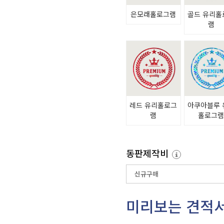
은모래홀로그램
골드 유리홀
램
레드 유리홀로그
아쿠아블루 
램
홀로그
동판제작비
미리보는 견적