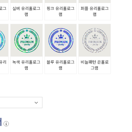
로그
실버 유리홀로그
핑크 유리홀로그
퍼플 유리홀로그
램
램
램
유리
녹색 유리홀로그
블루 유리홀로그
비늘패턴 은홀로
램
램
램
그램
서