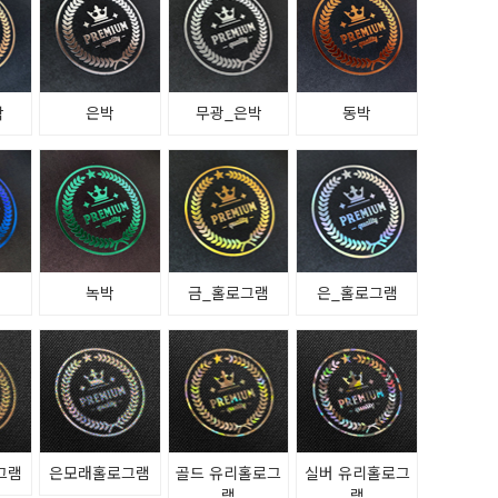
박
은박
무광_은박
동박
녹박
금_홀로그램
은_홀로그램
그램
은모래홀로그램
골드 유리홀로그
실버 유리홀로그
램
램