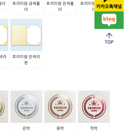
홀더
프리미엄 금색홀
프리미엄 은색홀
프리미엄 청색홀
더
더
더
색리
프리미엄 은색리
본
은박
동박
적박