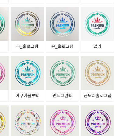
금_홀로그램
은_홀로그램
컬러
아쿠아블루박
민트그린박
금모래홀로그램