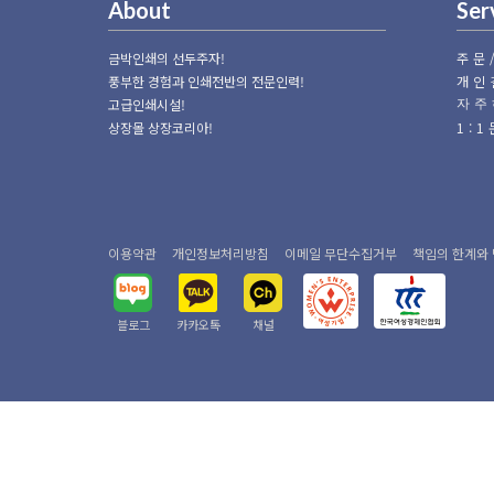
About
Ser
금박인쇄의 선두주자!
주문
풍부한 경험과 인쇄전반의 전문인력!
개인
고급인쇄시설!
자주
상장몰 상장코리아!
1:
이용약관
개인정보처리방침
이메일 무단수집거부
책임의 한계와
블로그
카카오톡
채널