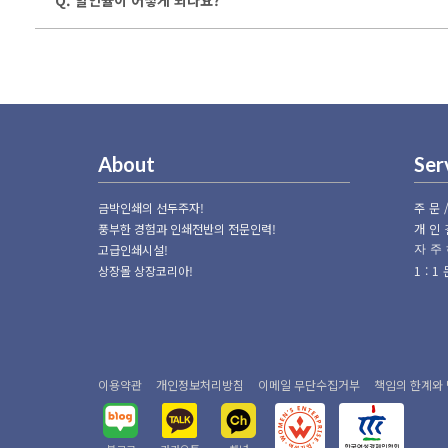
About
Ser
금박인쇄의 선두주자!
주문
풍부한 경험과 인쇄전반의 전문인력!
개인
고급인쇄시설!
자주
상장몰 상장코리아!
1:
이용약관
개인정보처리방침
이메일 무단수집거부
책임의 한계와