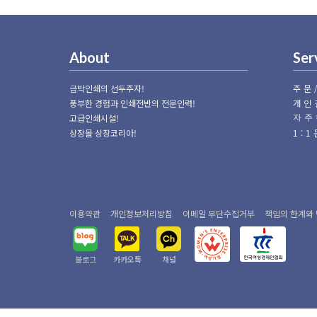
About
Ser
금박인쇄의 선두주자!
주문
풍부한 경험과 인쇄전반의 전문인력!
개인
고급인쇄시설!
자주
상장몰 상장코리아!
1:
이용약관
개인정보처리방침
이메일 무단수집거부
책임의 한계와
블로그
카카오톡
채널