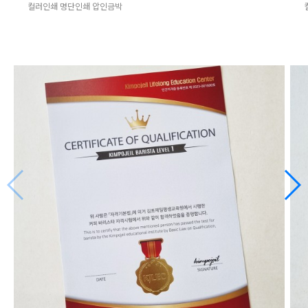
컬러인쇄 명단인쇄 압인금박