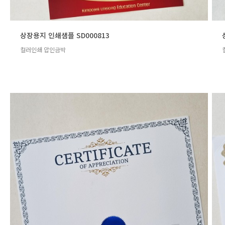
상장용지 인쇄샘플 SD000813
컬러인쇄 압인금박