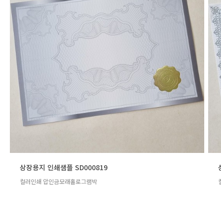
상장용지 인쇄샘플 SD000819
컬러인쇄 압인금모래홀로그램박