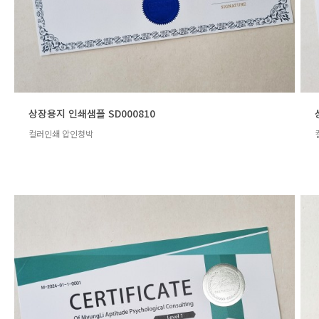
상장용지 인쇄샘플 SD000810
컬러인쇄 압인청박