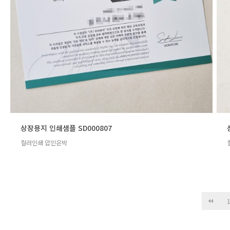
상장용지 인쇄샘플 SD000807
컬러인쇄 압인은박
다음
맨끝