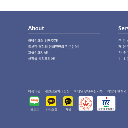
About
Ser
금박인쇄의 선두주자!
주문
풍부한 경험과 인쇄전반의 전문인력!
개인
고급인쇄시설!
자주
상장몰 상장코리아!
1:
이용약관
개인정보처리방침
이메일 무단수집거부
책임의 한계와
블로그
카카오톡
채널