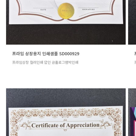
프라임 상장용지 인쇄샘플 SD000929
프라임상장 컬러인쇄 압인 금홀로그램박인쇄