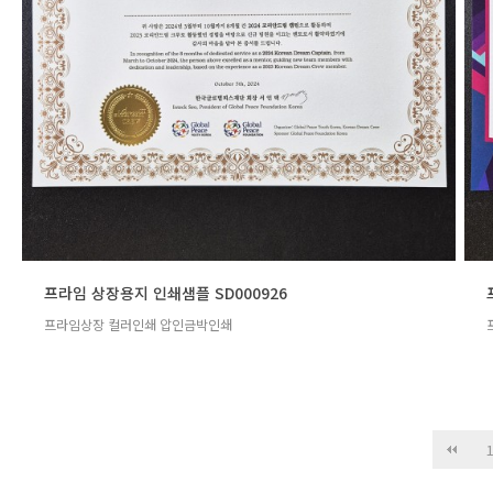
프라임 상장용지 인쇄샘플 SD000926
프라임상장 컬러인쇄 압인금박인쇄
다음
맨끝