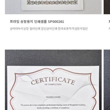
프라임 상장용지 인쇄샘플 SP000261
금박테두리상장 컬러인쇄 압인금박인쇄 한국로봇자격검정사업단