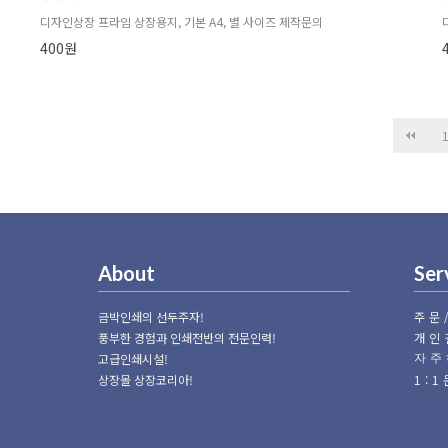
디자인상장 프라임 상장용지, 기본 A4, 별 사이즈 제작문의
400원
다음
맨끝
About
Ser
금박인쇄의 선두주자!
주문
풍부한 경험과 인쇄전반의 전문인력!
개인
고급인쇄시설!
자주
상장몰 상장코리아!
1: