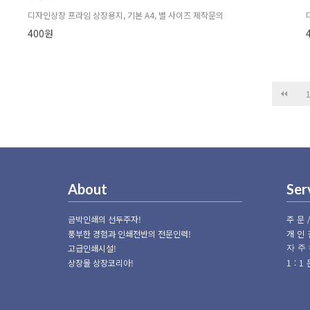
디자인상장 프라임 상장용지, 기본 A4, 별 사이즈 제작문의
400원
다음
맨끝
About
Ser
금박인쇄의 선두주자!
주문
풍부한 경험과 인쇄전반의 전문인력!
개인
고급인쇄시설!
자주
상장몰 상장코리아!
1: