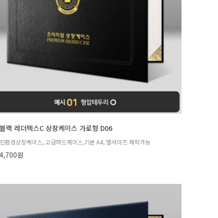
블랙 레더텍스C 상장케이스 가로형 D06
친환경상장케이스, 고급하드케이스,기본 A4, 별사이즈 제작가능
4,700원