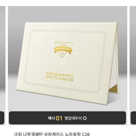
크림 나뭇결패턴 상장케이스 노트북형 C26