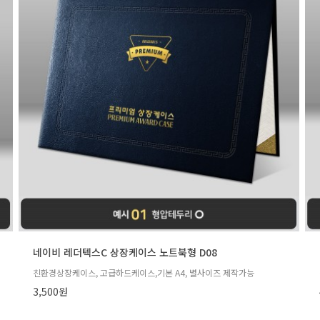
네이비 레더텍스C 상장케이스 노트북형 D08
친환경상장케이스, 고급하드케이스,기본 A4, 별사이즈 제작가능
3,500원