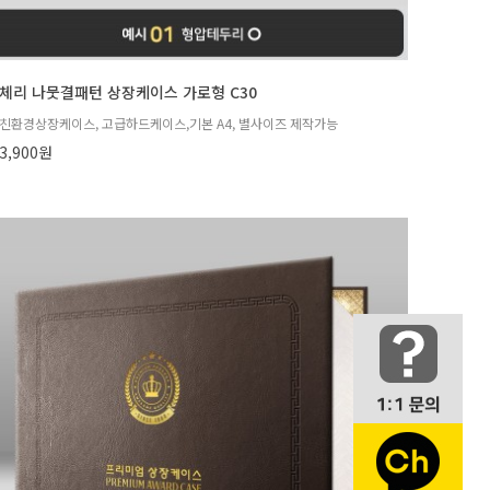
체리 나뭇결패턴 상장케이스 가로형 C30
친환경상장케이스, 고급하드케이스,기본 A4, 별사이즈 제작가능
3,900원