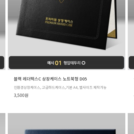
블랙 레더텍스C 상장케이스 노트북형 D05
친환경상장케이스, 고급하드케이스,기본 A4, 별사이즈 제작가능
3,500원