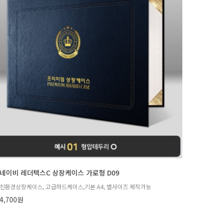
네이비 레더텍스C 상장케이스 가로형 D09
친환경상장케이스, 고급하드케이스,기본 A4, 별사이즈 제작가능
4,700원