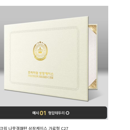
크림 나뭇결패턴 상장케이스 가로형 C27