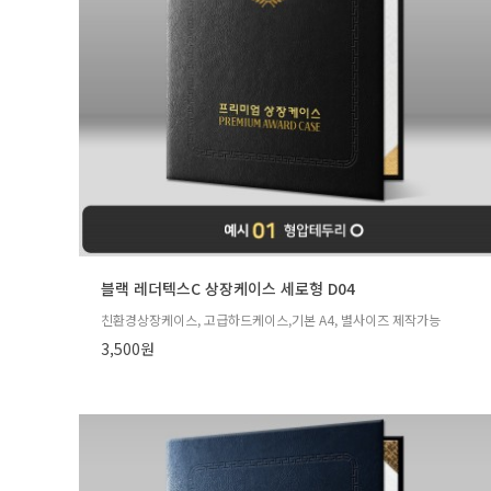
블랙 레더텍스C 상장케이스 세로형 D04
친환경상장케이스, 고급하드케이스,기본 A4, 별사이즈 제작가능
3,500원