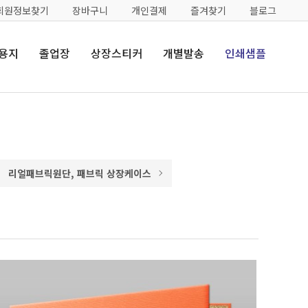
회원정보찾기
장바구니
개인결제
즐겨찾기
블로그
용지
졸업장
상장스티커
개별발송
인쇄샘플
리얼패브릭원단, 패브릭 상장케이스