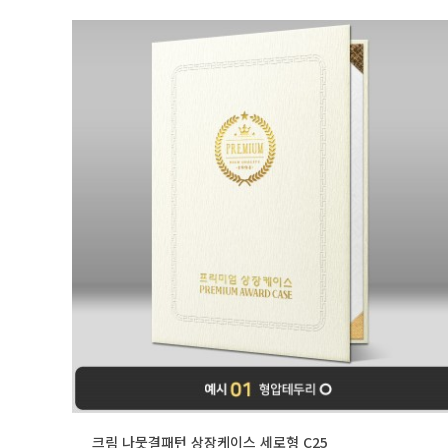
크림 나뭇결패턴 상장케이스 세로형 C25