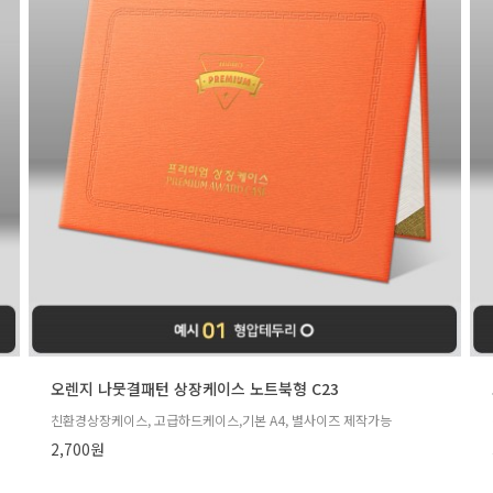
오렌지 나뭇결패턴 상장케이스 노트북형 C23
친환경상장케이스, 고급하드케이스,기본 A4, 별사이즈 제작가능
2,700원