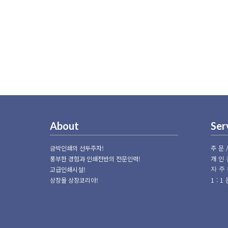
About
Ser
금박인쇄의 선두주자!
주문
풍부한 경험과 인쇄전반의 전문인력!
개인
고급인쇄시설!
자주
상장몰 상장코리아!
1: