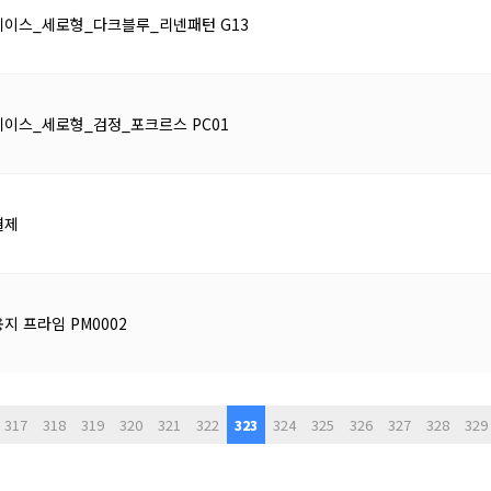
이스_세로형_다크블루_리넨패턴 G13
이스_세로형_검정_포크르스 PC01
결제
지 프라임 PM0002
317
318
319
320
321
322
324
325
326
327
328
329
다음
맨끝
323