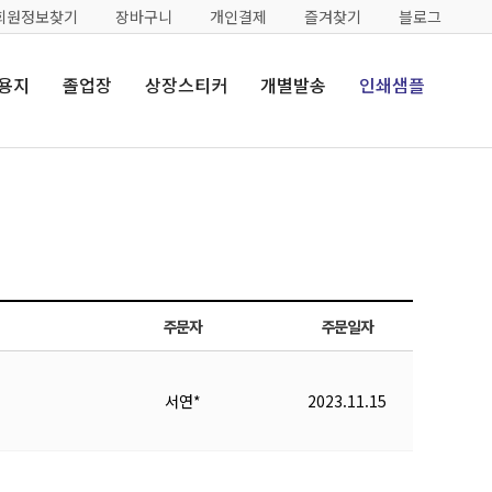
회원정보찾기
장바구니
개인결제
즐겨찾기
블로그
용지
졸업장
상장스티커
개별발송
인쇄샘플
주문자
주문일자
서연*
2023.11.15