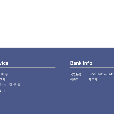
vice
Bank Info
/배송
국민은행
565001-01-49241
결제
예금주
채주영
하는 질문들
1문의