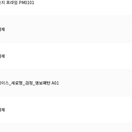
지 프라임 PM0101
결제
결제
이스_세로형_검정_엠보패턴 A01
결제