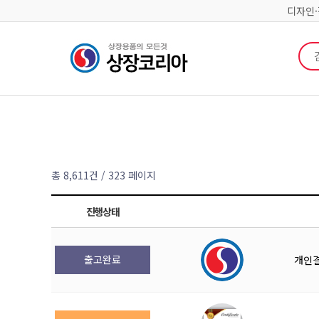
디자인
검색
총 8,611건
/ 323 페이지
진행상태
출고완료
개인