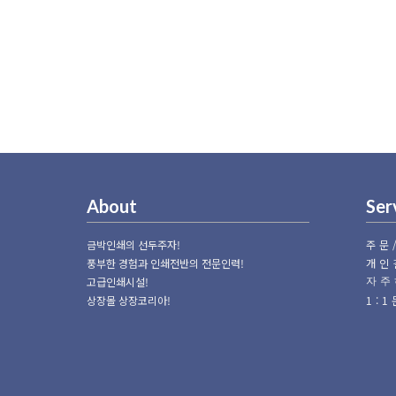
About
Ser
금박인쇄의 선두주자!
주문
풍부한 경험과 인쇄전반의 전문인력!
개인
고급인쇄시설!
자주
상장몰 상장코리아!
1: