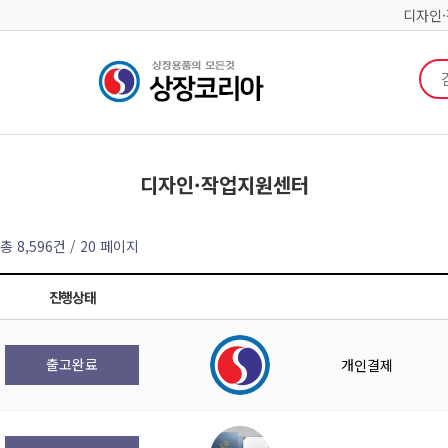
디자인
검색
디자인·작업지원센터
총 8,596건
/ 20 페이지
진행상태
출고완료
개인결제