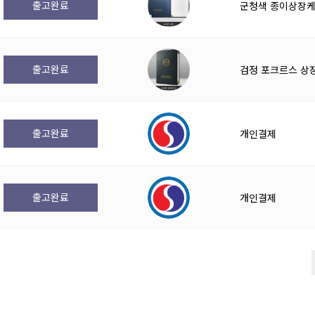
출고완료
군청색 종이상장케이
출고완료
검정 포크르스 상장
출고완료
개인결제
출고완료
개인결제
전
다음
맨끝