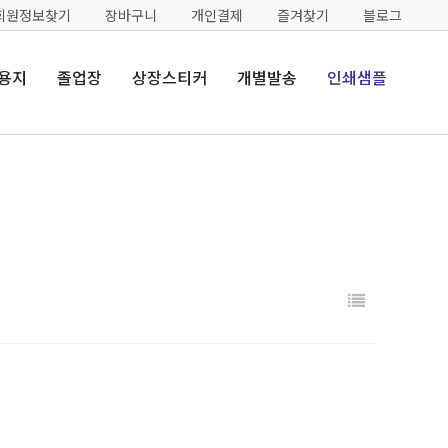
회원정보찾기
장바구니
개인결제
즐겨찾기
블로그
용지
졸업장
상장스티커
개별발송
인쇄샘플